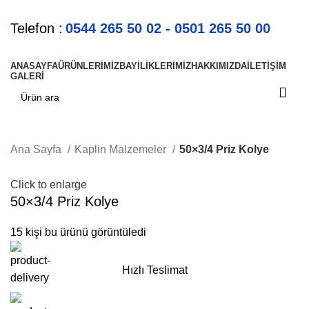
Telefon :
0544 265 50 02 - 0501 265 50 00
ANASAYFA
ÜRÜNLERIMIZ
BAYILIKLERIMIZ
HAKKIMIZDA
İLETIŞIM
GALERI
Ana Sayfa
Kaplin Malzemeler
50×3/4 Priz Kolye
Click to enlarge
50×3/4 Priz Kolye
15
kişi bu ürünü görüntüledi
Hızlı Teslimat