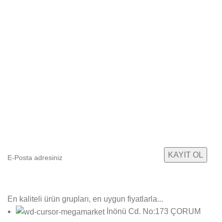
E-Bültenimize Abone Olun
Yeni ürün gruplarımızdan ilk sizin haberiniz olsun!
En kaliteli ürün grupları, en uygun fiyatlarla...
İnönü Cd. No:173 ÇORUM