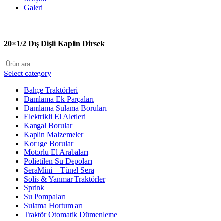
Galeri
20×1/2 Dış Dişli Kaplin Dirsek
Select category
Bahçe Traktörleri
Damlama Ek Parçaları
Damlama Sulama Boruları
Elektrikli El Aletleri
Kangal Borular
Kaplin Malzemeler
Koruge Borular
Motorlu El Arabaları
Polietilen Su Depoları
SeraMini – Tünel Sera
Solis & Yanmar Traktörler
Sprink
Su Pompaları
Sulama Hortumları
Traktör Otomatik Dümenleme