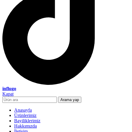
influgo
Kapat
Arama yap
Anasayfa
Ürünlerimiz
Bayiliklerimiz
Hakkımızda
İletişim