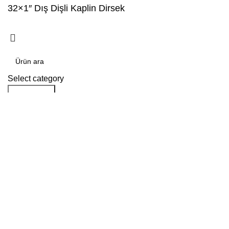
32×1″ Dış Dişli Kaplin Dirsek
Select category
Arama yap
Popular requests:
tile
wood
laminate
installation
materials