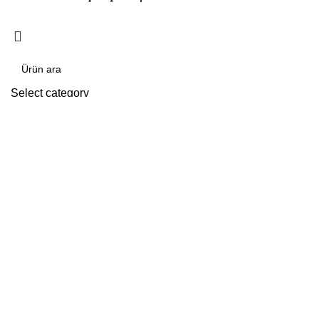
Select category
Arama yap
Popular requests:
tile
wood
laminate
installation
materials