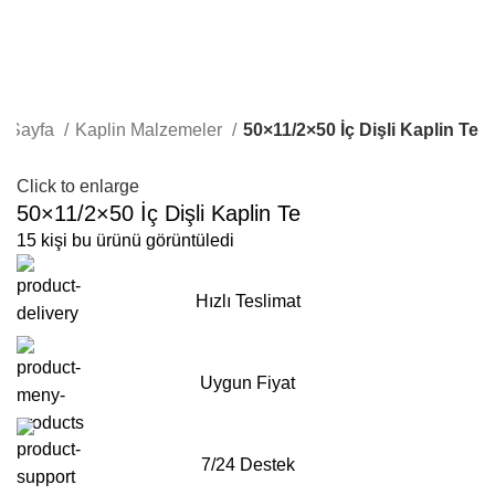
a Sayfa
Kaplin Malzemeler
50×11/2×50 İç Dişli Kaplin Te
Click to enlarge
50×11/2×50 İç Dişli Kaplin Te
15
kişi bu ürünü görüntüledi
Hızlı Teslimat
Uygun Fiyat
7/24 Destek