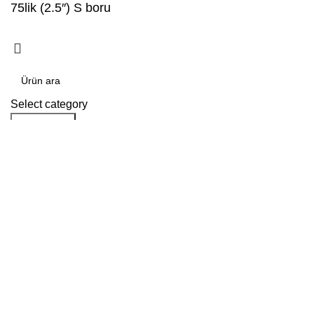
75lik (2.5″) S boru
Select category
Arama yap
Popular requests:
tile
wood
laminate
installation
materials