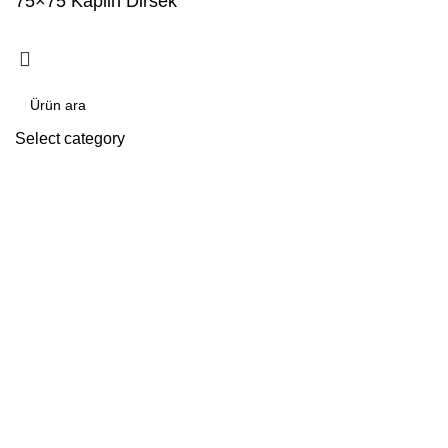
75×75 Kaplin Dirsek
Select category
Arama yap
Popular requests:
tile
wood
laminate
installation
materials