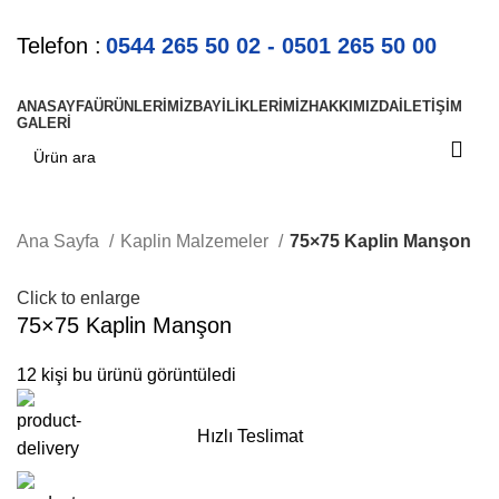
Telefon :
0544 265 50 02 - 0501 265 50 00
ANASAYFA
ÜRÜNLERIMIZ
BAYILIKLERIMIZ
HAKKIMIZDA
İLETIŞIM
GALERI
Ana Sayfa
Kaplin Malzemeler
75×75 Kaplin Manşon
Click to enlarge
75×75 Kaplin Manşon
12
kişi bu ürünü görüntüledi
Hızlı Teslimat