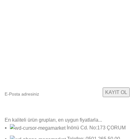
E-Bültenimize Abone Olun
Yeni ürün gruplarımızdan ilk sizin haberiniz olsun!
En kaliteli ürün grupları, en uygun fiyatlarla...
İnönü Cd. No:173 ÇORUM
Telefon: 0501 265 50 00