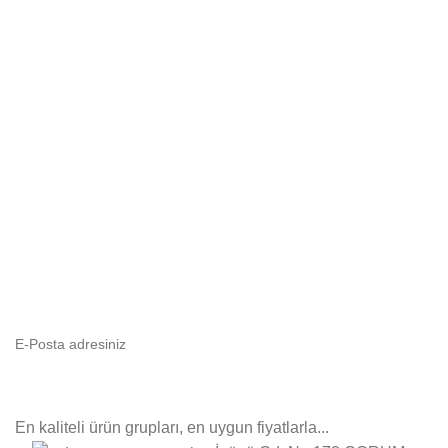
E-Bültenimize Abone Olun
Yeni ürün gruplarımızdan ilk sizin haberiniz olsun!
En kaliteli ürün grupları, en uygun fiyatlarla...