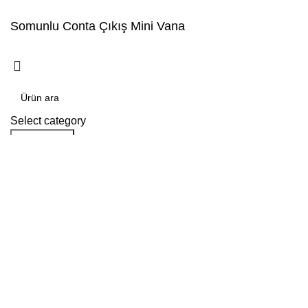
Somunlu Conta Çıkış Mini Vana
Select category
Arama yap
Popular requests:
tile
wood
laminate
installation
materials