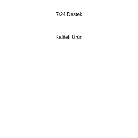
7/24 Destek
Kaliteli Ürün
Whatsapp'tan Sipariş ver